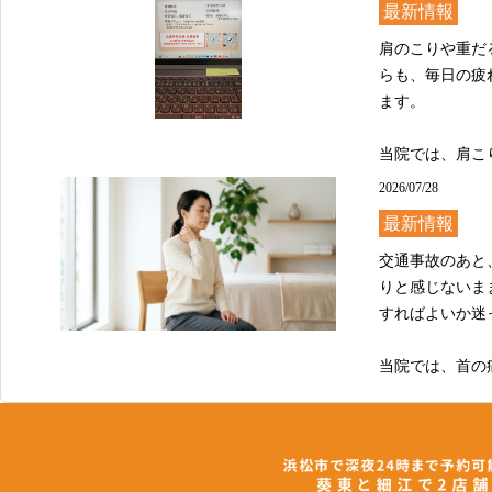
最新情報
肩のこりや重だ
らも、毎日の疲
ます。

当院では、肩こ
スクワークや長
2026/07/28
も目を向けなが
最新情報
完全予約制で待
交通事故のあと
りと感じないま
肩のつらさが気
すればよいか迷
あおい鍼灸接骨
当院では、首の
で、まず現在の
2026/07/28
場合、窓口での
最新情報
も寄り添い、必
交通事故の後、