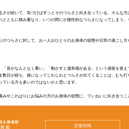
るさが続いて、気づけばずっとそのつらさと向き合っている、そんな方
れとともに積み重なり、いつの間にか慢性的なつらさになってしまう。
りのつらさに対して、お一人おひとりのお身体の状態や日常の過ごし方
時間の運転、姿勢のクセなど、肩まわりのこりや重さに影響する背景は
ら、少しでも楽に過ごしていただけるよう丁寧に向き合ってまいります。
ち時間なく、平日は夜まで通し営業しておりますので、お仕事帰りや隙間
、「首がなんとなく重い」「動かすと違和感がある」という感覚を覚え
ま数日が経ち、後になってじわじわとつらさが出てくることは、むち打
になっている方、まずは現在のお身体の状態についてお気軽にご相談くだ
っている方も多いのではないかと思います。

院
痛みやこわばりにお悩みの方のお身体の状態に、ていねいに向き合うこ
お身体の状態をしっかりお聞きしながら、つらさが少しでも和らいでい
ご負担なくご相談いただけますので、費用面でのご不安も遠慮なくお話
要に応じて弁護士への無料相談へお繋ぎすることもできます。

その場ではそれほど痛みを感じなかったのに、数日が経ってから首や肩
営業時間