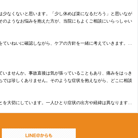
は少なくないと思います。「少し休めば楽になるだろう」と思いなが
そのようなお悩みを抱えた方が、当院にもよくご相談にいらっしゃい
をていねいに確認しながら、ケアの方針を一緒に考えていきます。デ
さまざまです。表面的な部分だけでなく、そうした日常との関わりに


時間にもご利用いただきやすい環境です。

ていませんか。事故直後は気が張っていることもあり、痛みをはっき
ちでは珍しくありません。そのような症状を抱えながら、どこに相談
さい。

とを大切にしています。一人ひとり症状の出方や経緯は異なりますの
くことを目指してケアを進めてまいります。自賠責保険が適用される
しください。また、保険会社とのやり取りや手続きに関するご不安に
のつらさ、頭痛、めまいといった症状が出てきた、というご経験をさ