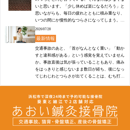
いと思います。「少し休めば楽になるだろう」と
思いながらも、毎日の疲れとともに積み重なり、
いつの間にか慢性的なつらさになってしまう。そ
のようなお悩みを抱えた方が、当院にもよくご相
2026/07/28
談にいらっしゃいます。

最新情報
当院では、肩こりのつらさに対して、お一人おひ
交通事故のあと、「首がなんとなく重い」「動か
とりのお身体の状態や日常の過ごし方をていねい
すと違和感がある」という感覚を覚えていません
に確認しながら、ケアの方針を一緒に考えていき
か。事故直後は気が張っていることもあり、痛み
ます。デスクワークや長時間の運転、姿勢のクセ
をはっきりと感じないまま数日が経ち、後になっ
など、肩まわりのこりや重さに影響する背景はさ
てじわじわとつらさが出てくることは、むち打ち
まざまです。表面的な部分だけでなく、そうした
では珍しくありません。そのような症状を抱えな
2026/07/28
日常との関わりにも目を向けながら、少しでも楽
がら、どこに相談すればよいか迷っている方も多
最新情報
に過ごしていただけるよう丁寧に向き合ってまい
いのではないかと思います。

ります。

交通事故の後、その場ではそれほど痛みを感じな
当院では、首の痛みやこわばりにお悩みの方のお
かったのに、数日が経ってから首や肩のつらさ、
完全予約制で待ち時間なく、平日は夜まで通し営
身体の状態に、ていねいに向き合うことを大切に
頭痛、めまいといった症状が出てきた、というご
業しておりますので、お仕事帰りや隙間時間にも
しています。一人ひとり症状の出方や経緯は異な
経験をされる方は少なくありません。むち打ち