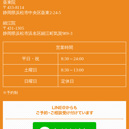
ご利用いただきやすい環境です。

りますので、まず現在のお身体の状態をしっかり
葵東院
は、事故の衝撃によって首まわりに負担がかかる
〒433-8114
お聞きしながら、つらさが少しでも和らいでいく
ことで起こりやすく、症状が遅れて現れることも
2026/07/27
静岡県浜松市中央区葵東2-24-5
肩のつらさが気になっている方、まずは現在のお
ことを目指してケアを進めてまいります。自賠責
多いため、「大丈夫だろう」と様子を見ているう
最新情報
身体の状態についてお気軽にご相談ください。

保険が適用される場合、窓口でのご負担なくご相
細江院
ちに、気づけばつらさが長引いてしまうケースも
〒431-1305
談いただけますので、費用面でのご不安も遠慮な
あります。そのようなお気持ちの不安や、身体の
浜松市葵東のあおい鍼灸接骨院です。

静岡県浜松市浜名区細江町気賀989-3
あおい鍼灸接骨院
くお話しください。また、保険会社とのやり取り
しんどさを、どうかひとりで抱え込まないでいた
当院は完全な個室ではありませんが、ベッド一つ
や手続きに関するご不安にも寄り添い、必要に応
だければと思います。

一つはカーテンで仕切られています。周りの目を
営業時間
じて弁護士への無料相談へお繋ぎすることもでき
気にせずに施術を受けられます^ ^

ます。

当院では、お一人おひとりのお身体の状態をてい
健康保険での施術、交通事故、労災、自費施、…
平日・祝
8:30～24:00
ねいに確認しながら、首や肩まわりのこわばりや
状況に合わせて施術を進めていきますのでご相談
2026/07/16
土曜日
8:30～13:00
完全予約制で待ち時間なく、平日は夜まで通し営
痛みが少しでも和らげられるよう、施術に向き合
ください^ ^
最新情報
業しておりますので、お仕事帰りでも立ち寄りや
っております。自賠責保険が適用となるため、窓
日曜日
定休日
すい環境を整えています。首の痛みや違和感が気
口でのご負担なくご相談いただけます。また、保
あおい鍼灸保険では健康保険、自賠責保険、労災
になる方は、どうぞお気軽にご相談ください。

険会社とのやり取りや手続き面でのご不安につい
※予約制
保険などの各種保険での施術が受けられます。

ても、できる限り寄り添いながら対応し、必要に
ご希望があれば自費で時間長めの施術も提供して
あおい鍼灸接骨院
応じて弁護士の無料相談へのご案内も行っており
います。

ます。

電話の他、LINEからもお気軽にお問い合わせ頂
けます！

2026/07/09
「事故から日が経っているけれど相談してもいい
駐車場もあります。