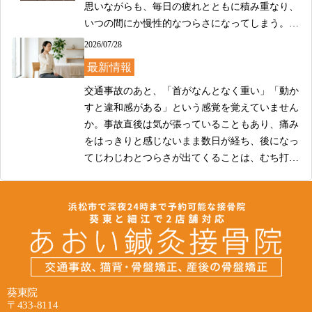
思いながらも、毎日の疲れとともに積み重なり、
いつの間にか慢性的なつらさになってしまう。そ
のようなお悩みを抱えた方が、当院にもよくご相
2026/07/28
談にいらっしゃいます。

最新情報
当院では、肩こりのつらさに対して、お一人おひ
交通事故のあと、「首がなんとなく重い」「動か
とりのお身体の状態や日常の過ごし方をていねい
すと違和感がある」という感覚を覚えていません
に確認しながら、ケアの方針を一緒に考えていき
か。事故直後は気が張っていることもあり、痛み
ます。デスクワークや長時間の運転、姿勢のクセ
をはっきりと感じないまま数日が経ち、後になっ
など、肩まわりのこりや重さに影響する背景はさ
てじわじわとつらさが出てくることは、むち打ち
まざまです。表面的な部分だけでなく、そうした
では珍しくありません。そのような症状を抱えな
2026/07/28
日常との関わりにも目を向けながら、少しでも楽
がら、どこに相談すればよいか迷っている方も多
最新情報
に過ごしていただけるよう丁寧に向き合ってまい
いのではないかと思います。

ります。

交通事故の後、その場ではそれほど痛みを感じな
当院では、首の痛みやこわばりにお悩みの方のお
かったのに、数日が経ってから首や肩のつらさ、
完全予約制で待ち時間なく、平日は夜まで通し営
身体の状態に、ていねいに向き合うことを大切に
頭痛、めまいといった症状が出てきた、というご
業しておりますので、お仕事帰りや隙間時間にも
しています。一人ひとり症状の出方や経緯は異な
経験をされる方は少なくありません。むち打ち
ご利用いただきやすい環境です。

りますので、まず現在のお身体の状態をしっかり
葵東院
は、事故の衝撃によって首まわりに負担がかかる
〒433-8114
お聞きしながら、つらさが少しでも和らいでいく
ことで起こりやすく、症状が遅れて現れることも