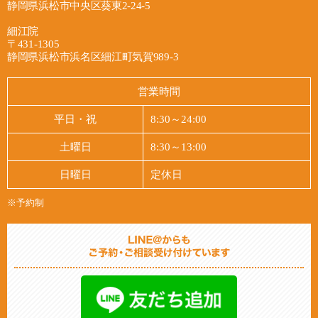
2026/07/27
静岡県浜松市中央区葵東2-24-5
肩のつらさが気になっている方、まずは現在のお
ことを目指してケアを進めてまいります。自賠責
多いため、「大丈夫だろう」と様子を見ているう
最新情報
身体の状態についてお気軽にご相談ください。

保険が適用される場合、窓口でのご負担なくご相
細江院
ちに、気づけばつらさが長引いてしまうケースも
〒431-1305
談いただけますので、費用面でのご不安も遠慮な
あります。そのようなお気持ちの不安や、身体の
浜松市葵東のあおい鍼灸接骨院です。

静岡県浜松市浜名区細江町気賀989-3
あおい鍼灸接骨院
くお話しください。また、保険会社とのやり取り
しんどさを、どうかひとりで抱え込まないでいた
当院は完全な個室ではありませんが、ベッド一つ
や手続きに関するご不安にも寄り添い、必要に応
だければと思います。

一つはカーテンで仕切られています。周りの目を
営業時間
じて弁護士への無料相談へお繋ぎすることもでき
気にせずに施術を受けられます^ ^

ます。

当院では、お一人おひとりのお身体の状態をてい
健康保険での施術、交通事故、労災、自費施、…
平日・祝
8:30～24:00
ねいに確認しながら、首や肩まわりのこわばりや
状況に合わせて施術を進めていきますのでご相談
2026/07/16
土曜日
8:30～13:00
完全予約制で待ち時間なく、平日は夜まで通し営
痛みが少しでも和らげられるよう、施術に向き合
ください^ ^
最新情報
業しておりますので、お仕事帰りでも立ち寄りや
っております。自賠責保険が適用となるため、窓
日曜日
定休日
すい環境を整えています。首の痛みや違和感が気
口でのご負担なくご相談いただけます。また、保
あおい鍼灸保険では健康保険、自賠責保険、労災
になる方は、どうぞお気軽にご相談ください。

険会社とのやり取りや手続き面でのご不安につい
※予約制
保険などの各種保険での施術が受けられます。

ても、できる限り寄り添いながら対応し、必要に
ご希望があれば自費で時間長めの施術も提供して
あおい鍼灸接骨院
応じて弁護士の無料相談へのご案内も行っており
います。

ます。

電話の他、LINEからもお気軽にお問い合わせ頂
けます！

2026/07/09
「事故から日が経っているけれど相談してもいい
駐車場もあります。
最新情報
のか」と迷っていらっしゃる方も、どうぞお気軽