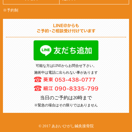
すい環境を整えています。首の痛みや違和感が気
口でのご負担なくご相談いただけます。また、保
あおい鍼灸保険では健康保険、自賠責保険、労災
になる方は、どうぞお気軽にご相談ください。

険会社とのやり取りや手続き面でのご不安につい
※予約制
保険などの各種保険での施術が受けられます。

ても、できる限り寄り添いながら対応し、必要に
ご希望があれば自費で時間長めの施術も提供して
あおい鍼灸接骨院
応じて弁護士の無料相談へのご案内も行っており
います。

ます。

電話の他、LINEからもお気軽にお問い合わせ頂
けます！

2026/07/09
「事故から日が経っているけれど相談してもいい
駐車場もあります。
最新情報
のか」と迷っていらっしゃる方も、どうぞお気軽
にご連絡ください。完全予約制で待ち時間なく、
あおい鍼灸接骨院では、保険治療と自費施術を行
可能な方はLINEからお問合せ下さい。
平日夜まで通し営業しておりますので、お仕事帰
っています。

施術中は電話に出られない事があります
りにも無理なくお越しいただける環境を整えてお
保険治療では怪我の完治を目的として電気治療と
待ちしております。

マッサージをやります。

あおい鍼灸接骨院
スポーツによるケガ、交通事故によるケガ、仕事
2026/06/29
当日のご予約は20時まで
中のケガなどご相談下さい^ ^
※緊急の場合はその限りではありません
最新情報
あおい鍼灸接骨院は、

ケガは接骨院保険で、慢性痛は鍼灸保険でと、不
© 2017 あおいひがし鍼灸接骨院
正請求なく健康保険での通院が可能です。
