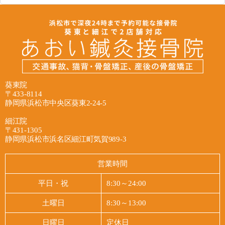
2026/07/28
日常との関わりにも目を向けながら、少しでも楽
がら、どこに相談すればよいか迷っている方も多
最新情報
に過ごしていただけるよう丁寧に向き合ってまい
いのではないかと思います。

ります。

交通事故の後、その場ではそれほど痛みを感じな
当院では、首の痛みやこわばりにお悩みの方のお
かったのに、数日が経ってから首や肩のつらさ、
完全予約制で待ち時間なく、平日は夜まで通し営
身体の状態に、ていねいに向き合うことを大切に
頭痛、めまいといった症状が出てきた、というご
業しておりますので、お仕事帰りや隙間時間にも
しています。一人ひとり症状の出方や経緯は異な
経験をされる方は少なくありません。むち打ち
ご利用いただきやすい環境です。

りますので、まず現在のお身体の状態をしっかり
葵東院
は、事故の衝撃によって首まわりに負担がかかる
〒433-8114
お聞きしながら、つらさが少しでも和らいでいく
ことで起こりやすく、症状が遅れて現れることも
2026/07/27
静岡県浜松市中央区葵東2-24-5
肩のつらさが気になっている方、まずは現在のお
ことを目指してケアを進めてまいります。自賠責
多いため、「大丈夫だろう」と様子を見ているう
最新情報
身体の状態についてお気軽にご相談ください。

保険が適用される場合、窓口でのご負担なくご相
細江院
ちに、気づけばつらさが長引いてしまうケースも
〒431-1305
談いただけますので、費用面でのご不安も遠慮な
あります。そのようなお気持ちの不安や、身体の
浜松市葵東のあおい鍼灸接骨院です。

静岡県浜松市浜名区細江町気賀989-3
あおい鍼灸接骨院
くお話しください。また、保険会社とのやり取り
しんどさを、どうかひとりで抱え込まないでいた
当院は完全な個室ではありませんが、ベッド一つ
や手続きに関するご不安にも寄り添い、必要に応
だければと思います。

一つはカーテンで仕切られています。周りの目を
営業時間
じて弁護士への無料相談へお繋ぎすることもでき
気にせずに施術を受けられます^ ^

ます。

当院では、お一人おひとりのお身体の状態をてい
健康保険での施術、交通事故、労災、自費施、…
平日・祝
8:30～24:00
ねいに確認しながら、首や肩まわりのこわばりや
状況に合わせて施術を進めていきますのでご相談
2026/07/16
土曜日
8:30～13:00
完全予約制で待ち時間なく、平日は夜まで通し営
痛みが少しでも和らげられるよう、施術に向き合
ください^ ^
最新情報
業しておりますので、お仕事帰りでも立ち寄りや
っております。自賠責保険が適用となるため、窓
日曜日
定休日