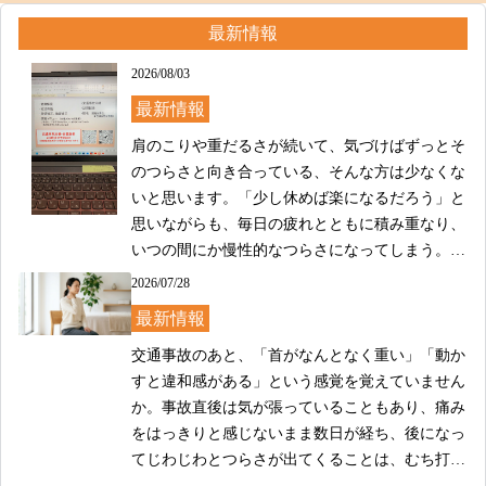
最新情報
2026/08/03
最新情報
肩のこりや重だるさが続いて、気づけばずっとそ
のつらさと向き合っている、そんな方は少なくな
いと思います。「少し休めば楽になるだろう」と
思いながらも、毎日の疲れとともに積み重なり、
いつの間にか慢性的なつらさになってしまう。そ
のようなお悩みを抱えた方が、当院にもよくご相
2026/07/28
談にいらっしゃいます。

最新情報
当院では、肩こりのつらさに対して、お一人おひ
交通事故のあと、「首がなんとなく重い」「動か
とりのお身体の状態や日常の過ごし方をていねい
すと違和感がある」という感覚を覚えていません
に確認しながら、ケアの方針を一緒に考えていき
か。事故直後は気が張っていることもあり、痛み
ます。デスクワークや長時間の運転、姿勢のクセ
をはっきりと感じないまま数日が経ち、後になっ
など、肩まわりのこりや重さに影響する背景はさ
てじわじわとつらさが出てくることは、むち打ち
まざまです。表面的な部分だけでなく、そうした
では珍しくありません。そのような症状を抱えな