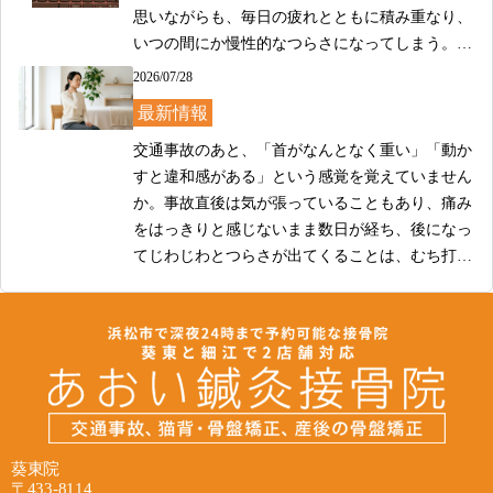
思いながらも、毎日の疲れとともに積み重なり、
いつの間にか慢性的なつらさになってしまう。そ
のようなお悩みを抱えた方が、当院にもよくご相
2026/07/28
談にいらっしゃいます。

最新情報
当院では、肩こりのつらさに対して、お一人おひ
交通事故のあと、「首がなんとなく重い」「動か
とりのお身体の状態や日常の過ごし方をていねい
すと違和感がある」という感覚を覚えていません
に確認しながら、ケアの方針を一緒に考えていき
か。事故直後は気が張っていることもあり、痛み
ます。デスクワークや長時間の運転、姿勢のクセ
をはっきりと感じないまま数日が経ち、後になっ
など、肩まわりのこりや重さに影響する背景はさ
てじわじわとつらさが出てくることは、むち打ち
まざまです。表面的な部分だけでなく、そうした
では珍しくありません。そのような症状を抱えな
2026/07/28
日常との関わりにも目を向けながら、少しでも楽
がら、どこに相談すればよいか迷っている方も多
最新情報
に過ごしていただけるよう丁寧に向き合ってまい
いのではないかと思います。

ります。

交通事故の後、その場ではそれほど痛みを感じな
当院では、首の痛みやこわばりにお悩みの方のお
かったのに、数日が経ってから首や肩のつらさ、
完全予約制で待ち時間なく、平日は夜まで通し営
身体の状態に、ていねいに向き合うことを大切に
頭痛、めまいといった症状が出てきた、というご
業しておりますので、お仕事帰りや隙間時間にも
しています。一人ひとり症状の出方や経緯は異な
経験をされる方は少なくありません。むち打ち
ご利用いただきやすい環境です。

りますので、まず現在のお身体の状態をしっかり
葵東院
は、事故の衝撃によって首まわりに負担がかかる
〒433-8114