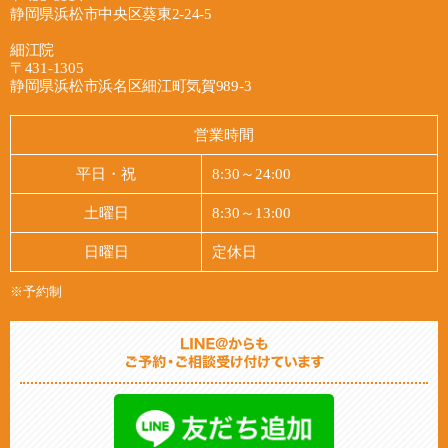
お聞きしながら、つらさが少しでも和らいでいく
ことで起こりやすく、症状が遅れて現れることも
2026/07/27
静岡県浜松市中央区葵東2-24-5
肩のつらさが気になっている方、まずは現在のお
ことを目指してケアを進めてまいります。自賠責
多いため、「大丈夫だろう」と様子を見ているう
最新情報
身体の状態についてお気軽にご相談ください。

保険が適用される場合、窓口でのご負担なくご相
細江院
ちに、気づけばつらさが長引いてしまうケースも
〒431-1305
談いただけますので、費用面でのご不安も遠慮な
あります。そのようなお気持ちの不安や、身体の
浜松市葵東のあおい鍼灸接骨院です。

静岡県浜松市浜名区細江町気賀989-3
あおい鍼灸接骨院
くお話しください。また、保険会社とのやり取り
しんどさを、どうかひとりで抱え込まないでいた
当院は完全な個室ではありませんが、ベッド一つ
や手続きに関するご不安にも寄り添い、必要に応
だければと思います。

一つはカーテンで仕切られています。周りの目を
営業時間
じて弁護士への無料相談へお繋ぎすることもでき
気にせずに施術を受けられます^ ^

ます。

当院では、お一人おひとりのお身体の状態をてい
健康保険での施術、交通事故、労災、自費施、…
平日・祝
8:30～24:00
ねいに確認しながら、首や肩まわりのこわばりや
状況に合わせて施術を進めていきますのでご相談
2026/07/16
土曜日
8:30～13:00
完全予約制で待ち時間なく、平日は夜まで通し営
痛みが少しでも和らげられるよう、施術に向き合
ください^ ^
最新情報
業しておりますので、お仕事帰りでも立ち寄りや
っております。自賠責保険が適用となるため、窓
日曜日
定休日
すい環境を整えています。首の痛みや違和感が気
口でのご負担なくご相談いただけます。また、保
あおい鍼灸保険では健康保険、自賠責保険、労災
になる方は、どうぞお気軽にご相談ください。

険会社とのやり取りや手続き面でのご不安につい
※予約制
保険などの各種保険での施術が受けられます。

ても、できる限り寄り添いながら対応し、必要に
ご希望があれば自費で時間長めの施術も提供して
あおい鍼灸接骨院
応じて弁護士の無料相談へのご案内も行っており
います。

ます。

電話の他、LINEからもお気軽にお問い合わせ頂
けます！

2026/07/09
「事故から日が経っているけれど相談してもいい
駐車場もあります。
最新情報
のか」と迷っていらっしゃる方も、どうぞお気軽